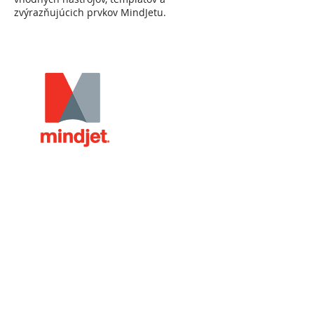
zvýrazňujúcich prvkov MindJetu.
Upcoming Sessions