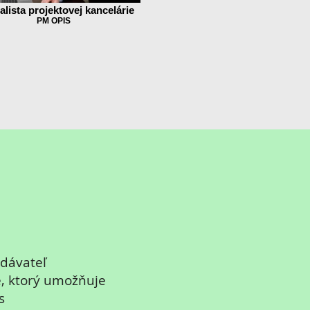
alista projektovej kancelárie
PM OPIS
odávateľ
e, ktorý umožňuje
s