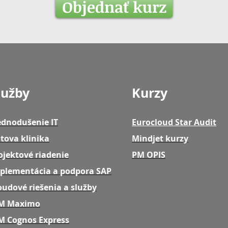
Objednať kurz
lužby
Kurzy
ednodušenie IT
Eurocloud Star Audit
tova klinika
Mindjet kurzy
ojektové riadenie
PM OPIS
plementácia a podpora SAP
oudové riešenia a služby
M Maximo
M Cognos Express