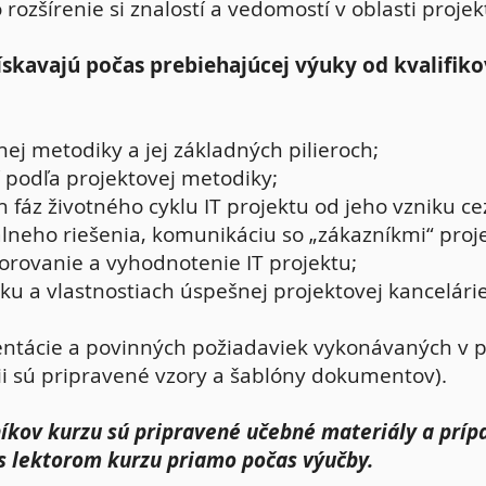
rozšírenie si znalostí a vedomostí v oblasti proje
ískavajú počas prebiehajúcej výuky od kvalifik
nej metodiky a jej základných pilieroch;
 podľa projektovej metodiky;
 fáz životného cyklu IT projektu od jeho vzniku cez
álneho riešenia, komunikáciu so „zákazníkmi“ proj
orovanie a vyhodnotenie IT projektu;
ku a vlastnostiach úspešnej projektovej kancelár
ntácie a povinných požiadaviek vykonávaných v p
cii sú pripravené vzory a šablóny dokumentov).
íkov kurzu sú pripravené učebné materiály a príp
s lektorom kurzu priamo počas výučby.