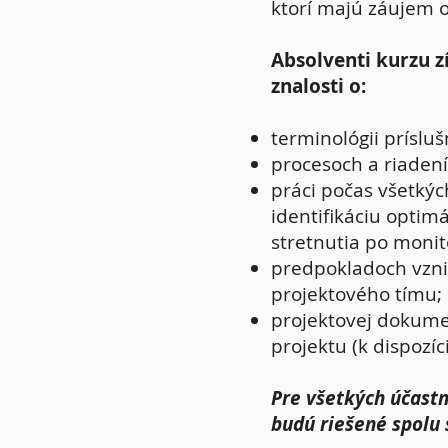
ktorí majú záujem o 
Absolventi kurzu z
znalosti o:
terminológii prísluš
procesoch a riadení
práci počas všetkých
identifikáciu optim
stretnutia po monit
predpokladoch vzni
projektového tímu;
projektovej dokume
projektu (k dispozí
Pre všetkých účastn
budú riešené spolu 