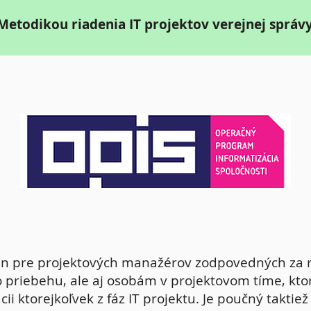
Metodikou riadenia IT projektov verejnej správ
len pre projektových manažérov zodpovedných za r
 priebehu, ale aj osobám v projektovom tíme, kto
ácii ktorejkoľvek z fáz IT projektu. Je poučný taktie