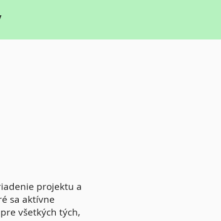
y
iadenie projektu a
ré sa aktívne
ž pre všetkých tých,