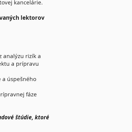
ktovej kancelárie.
ovaných lektorov
 analýzu rizík a
ektu a prípravu
ie a úspešného
rípravnej fáze
adové štúdie, ktoré