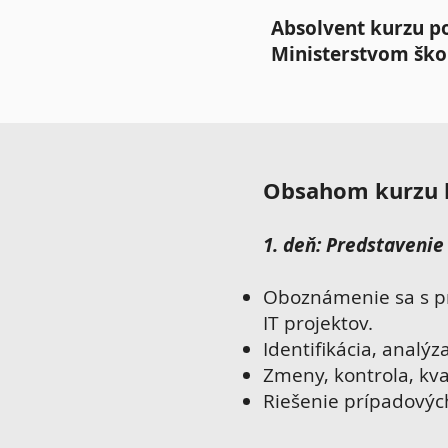
Absolvent kurzu po
Ministerstvom škol
Obsahom kurzu 
1. deň:
Predstavenie 
Oboznámenie sa s p
IT projektov.
Identifikácia, analýz
Zmeny, kontrola, kval
Riešenie prípadových