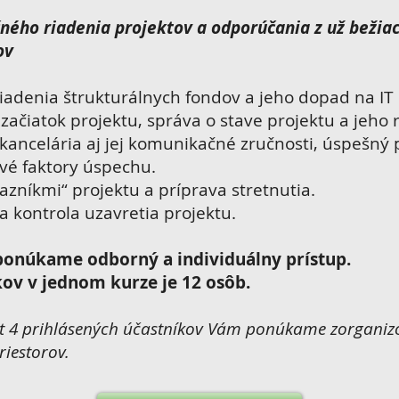
čného riadenia projektov a odporúčania z už bežiac
ov
adenia štrukturálnych fondov a jeho dopad na IT 
 začiatok projektu, správa o stave projektu a jeho 
ancelária aj jej komunikačné zručnosti, úspešný 
ové faktory úspechu.
zníkmi“ projektu a príprava stretnutia.
a kontrola uzavretia projektu.
onúkame odborný a individuálny prístup.
ov v jednom kurze je 12 osôb.
 4 prihlásených účastníkov Vám ponúkame zorganiz
riestorov.