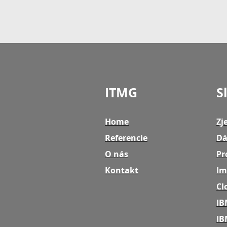
ITMG
S
Home
Zj
Referencie
Dá
O nás
Pr
Kontakt
Im
Cl
IB
IB