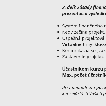
2. deň: Zásady finan
prezentácia výsledk
Systém finančného ri
Kedy začína projekt,
Úspešná projektová k
Virtuálne tímy: kľúč
Komunikácia so „záka
Zastavenie projektu 
Účastníkom kurzu p
Max. počet účastník
Pri minimálnom počet
kanceláriách Vašich p