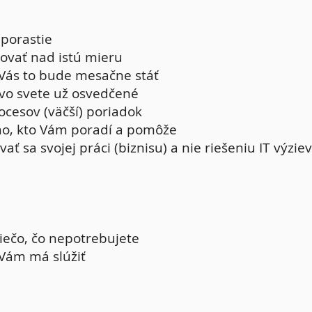
 porastie
ovať nad istú mieru
 Vás to bude mesačne stáť
e vo svete už osvedčené
rocesov (väčší) poriadok
o, kto Vám poradí a pomôže
ť sa svojej práci (biznisu) a nie riešeniu IT výzi
niečo, čo nepotrebujete
 Vám má slúžiť