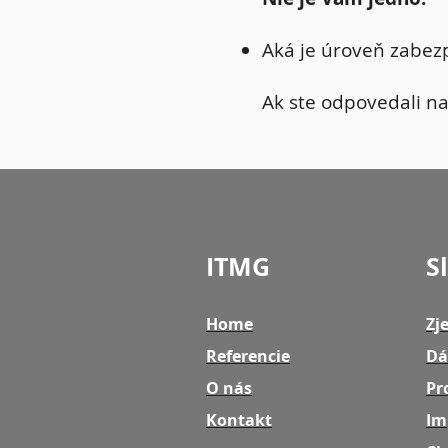
Aká je úroveň zabez
Ak ste odpovedali na
ITMG
S
Home
Zj
Referencie
Dá
O nás
Pr
Kontakt
Im