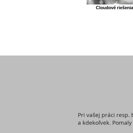
Cloudové riešenia
Pri vašej práci resp
a kdekoľvek. Pomaly 