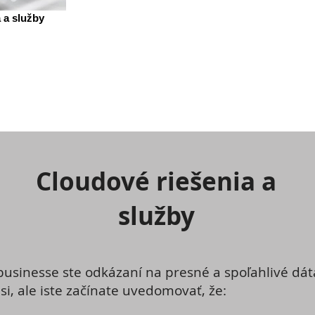
 a služby
Cloudové riešenia a
služby
. businesse ste odkázaní na presné a spoľahlivé dá
si, ale iste začínate uvedomovať, že: