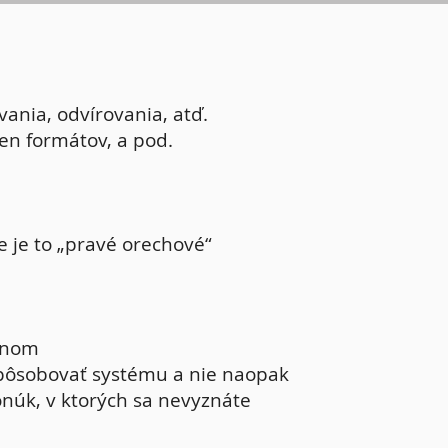
ania, odvírovania, atď.
en formátov, a pod.
e je to „pravé orechové“
inom
spôsobovať systému a nie naopak
núk, v ktorých sa nevyznáte