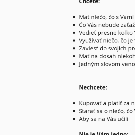
Chcete:
Mať niečo, čo s Vami
Čo Vás nebude zaťaž
Vedieť presne koľko
Využívať niečo, čo j
Zaviesť do svojich p
Mať na dosah niekoh
Jedným slovom venova
Nechcete:
Kupovať a platiť za 
Starať sa o niečo, čo
Aby sa na Vás učili
Nie je Vám jedno: