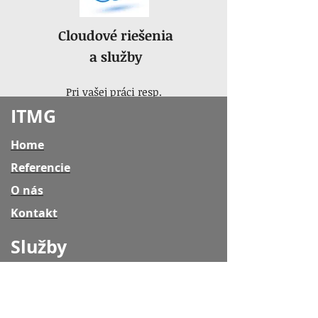
Cloudové riešenia
a služby
Pri vašej práci resp.
businesse ste odkázaní na
ITMG
presné a spoľahlivé dáta,
kedykoľvek a kdekoľvek.
Home
Viac
Referencie
O nás
Kontakt
Služby
Zjednodušenie IT
Dátova klinika