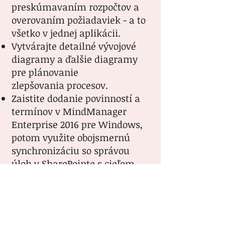
preskúmavaním rozpočtov a
overovaním požiadaviek - a to
všetko v jednej aplikácii.
Vytvárajte detailné vývojové
diagramy a ďalšie diagramy
pre plánovanie
zlepšovania procesov.
Zaistite dodanie povinností a
termínov v MindManager
Enterprise 2016 pre Windows,
potom využite obojsmernú
synchronizáciu so správou
úloh v SharePointe s cieľom
koordinovať realizáciu
projektu.
Voliteľný export do aplikácie
Microsoft Project.