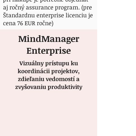
aj ročný assurance program. (pre
Štandardnu enterprise licenciu je
cena 76 EUR ročne)
MindManager
Viac informácií o cenách nájdete
v
cenníku.
Enterprise
Objednať
Vizuálny prístupu ku
koordinácii projektov,
zdieľaniu vedomostí a
zvyšovaniu produktivity