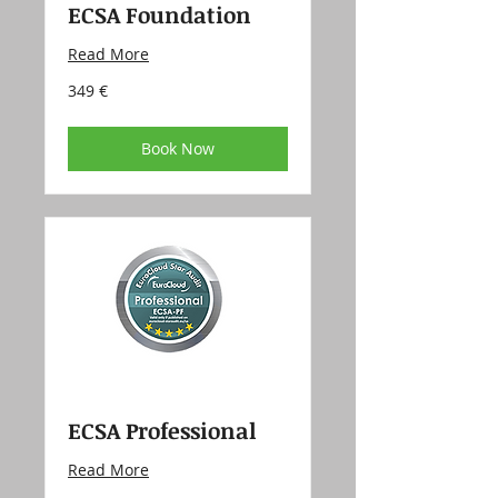
ECSA Foundation
Read More
349
349 €
eur
Book Now
ECSA Professional
Read More