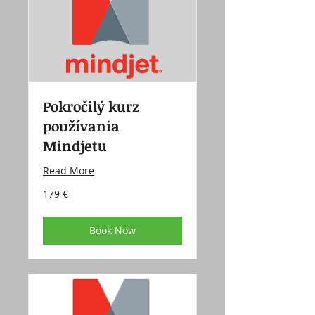
Pokročilý kurz
používania
Mindjetu
Read More
179
179 €
eur
Book Now