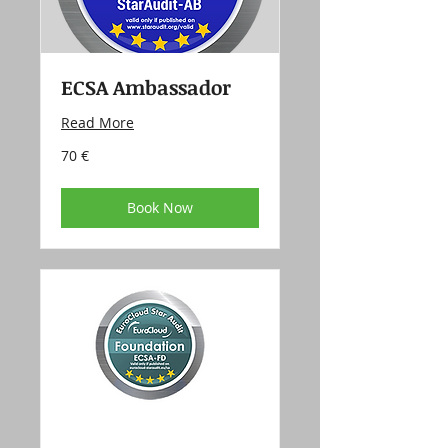
ECSA Ambassador
Read More
70
70 €
eur
Book Now