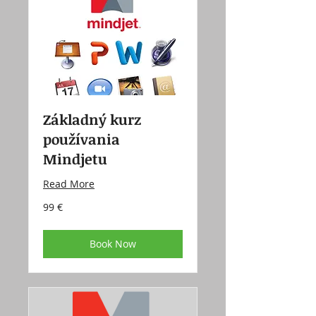
Základný kurz
používania
Mindjetu
Read More
99
99 €
eur
Book Now