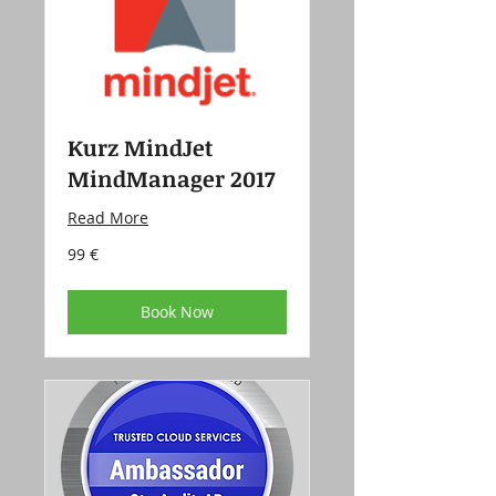
Kurz MindJet
MindManager 2017
Read More
99
99 €
eur
Book Now